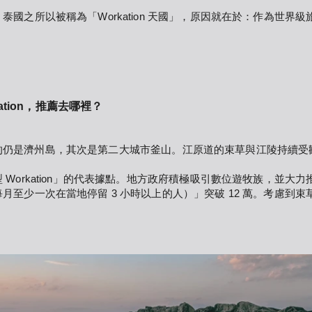
國之所以被稱為「Workation 天國」，原因就在於：作為世界
ation，推薦去哪裡？
穩居榜首的仍是濟州島，其次是第二大城市釜山。江原道的束草與江陵持
。
orkation」的代表據點。地方政府積極吸引數位遊牧族，並大力推動 
至少一次在當地停留 3 小時以上的人）」突破 12 萬。考慮到束草