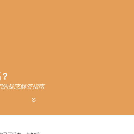
嗎？
們的疑惑解答指南