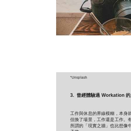
*Unsplash
3.  曾經體驗過 Workati
工作與休息的界線模糊，本身
但換了場景，工作還是工作。
所謂的「現實之牆」也比想像