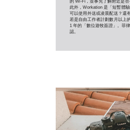
的 Wi-Fi，並事先了解附
此外，Workation 是「
可以使用外送或凌晨配送？還
若是自由工作者計劃數月以上的海
1 年的「數位遊牧簽證」。菲
認。