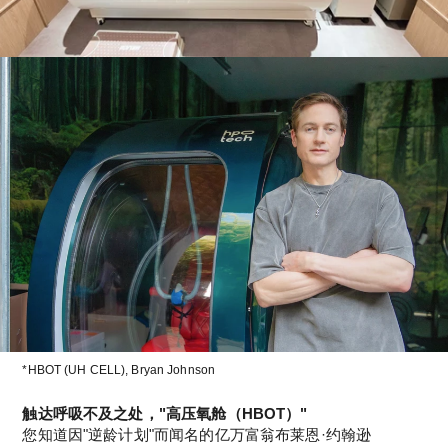
*HBOT (UH CELL), Bryan Johnson
触达呼吸不及之处，"高压氧舱（HBOT）"
您知道因"逆龄计划"而闻名的亿万富翁布莱恩·约翰逊