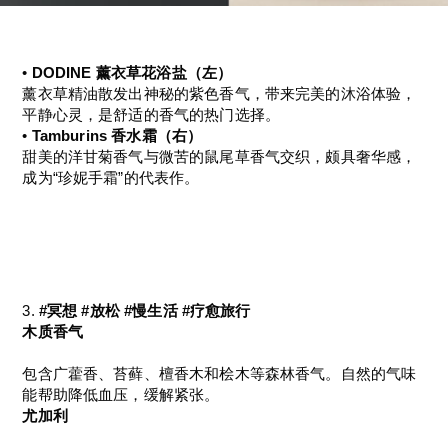
• 
DODINE 薰衣草花浴盐（左）
薰衣草精油散发出神秘的紫色香气，带来完美的沐浴体验，
平静心灵，是舒适的香气的热门选择。
• 
Tamburins 香水霜（右）
甜美的洋甘菊香气与微苦的鼠尾草香气交织，颇具奢华感，
成为“珍妮手霜”的代表作。
3. 
#冥想 #放松 #慢生活 #疗愈旅行
木质香气
包含广藿香、苔藓、檀香木和桧木等森林香气。自然的气味
能帮助降低血压，缓解紧张。
尤加利