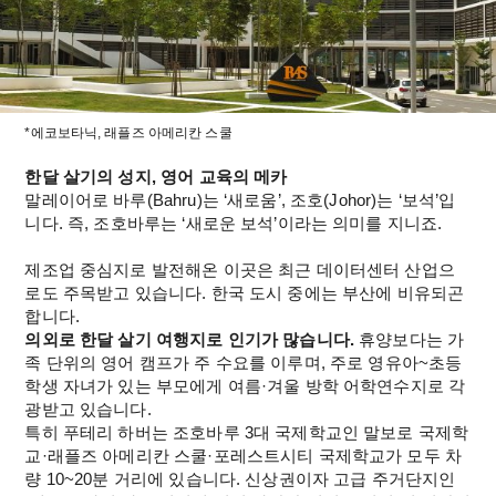
*에코보타닉, 래플즈 아메리칸 스쿨
한달 살기의 성지, 영어 교육의 메카
말레이어로 바루(Bahru)는 ‘새로움’, 조호(Johor)는 ‘보석’입
니다. 즉, 조호바루는 ‘새로운 보석’이라는 의미를 지니죠.
제조업 중심지로 발전해온 이곳은 최근 데이터센터 산업으
로도 주목받고 있습니다. 한국 도시 중에는 부산에 비유되곤 
합니다.
의외로 한달 살기 여행지로 인기가 많습니다.
 휴양보다는 가
족 단위의 영어 캠프가 주 수요를 이루며, 주로 영유아~초등
학생 자녀가 있는 부모에게 여름·겨울 방학 어학연수지로 각
광받고 있습니다.
특히 푸테리 하버는 조호바루 3대 국제학교인 말보로 국제학
교·래플즈 아메리칸 스쿨·포레스트시티 국제학교가 모두 차
량 10~20분 거리에 있습니다. 신상권이자 고급 주거단지인 