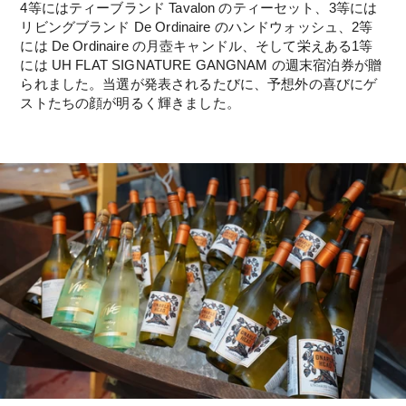
4等にはティーブランド Tavalon のティーセット、3等には
リビングブランド De Ordinaire のハンドウォッシュ、2等
には De Ordinaire の月壺キャンドル、そして栄えある1等
には UH FLAT SIGNATURE GANGNAM の週末宿泊券が贈
られました。当選が発表されるたびに、予想外の喜びにゲ
ストたちの顔が明るく輝きました。