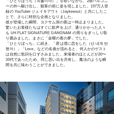
「ひとりぼっち（외톨이야）」を歌いながら、2階バルコニ
ーの外へ駆け出し、観客の前に姿を現しました。197万人登
録の YouTuber ジェイキアウト（Jaykeeout）と共にしたこ
とで、さらに特別な企画となりました。
彼が登場した瞬間、ヨクサム洞の夜は一時止まりました。
驚いたお客様たちはすぐに歓声を上げ、通りかかった人々
も UH FLAT SIGNATURE GANGNAM の周りをぎっしり取
り囲みました。まさに「金曜の夜の夢」でした。
「ひとりぼっち」に続き、「君は僕に恋をした（넌 내게 반
했어）」「Love」などの名曲が流れると、何人かのゲスト
は自然に歌詞を口ずさみました。来場者のほとんどが20〜
30代であったため、同じ思い出を共有し、魔法のような瞬
間を共に味わうことができました。