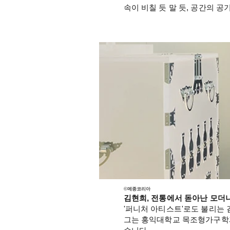
속이 비칠 듯 말 듯, 공간의 
©메종코리아
김현희, 전통에서 돋아난 모더
'퍼니처 아티스트'로도 불리는
그는 홍익대학교 목조형가구학과